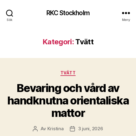
RKC Stockholm
Sök
Meny
Kategori:
Tvätt
Kategorier
TVÄTT
Bevaring och vård av
handknutna orientaliska
mattor
Av
Kristina
3 juni, 2026
Inläggsförfattare
Inläggsdatum