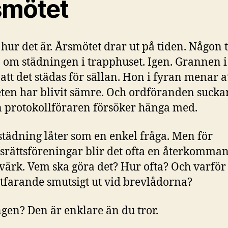
smötet
 hur det är. Årsmötet drar ut på tiden. Någon 
 om städningen i trapphuset. Igen. Grannen i
 att det städas för sällan. Hon i fyran menar a
eten har blivit sämre. Och ordföranden sucka
protokollföraren försöker hänga med.
tädning låter som en enkel fråga. Men för
srättsföreningar blir det ofta en återkomma
ärk. Vem ska göra det? Hur ofta? Och varför
rtfarande smutsigt ut vid brevlådorna?
gen? Den är enklare än du tror.