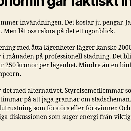
onomin går faktiskt i
mmer invändningen. Det kostar ju pengar. Ja
t. Men låt oss räkna på det ett ögonblick.
ening med åtta lägenheter lägger kanske 200
 i månaden på professionell städning. Det bl
r 250 kronor per lägenhet. Mindre än en bio
opcorn.
 det med alternativet. Styrelsemedlemmar s
 timmar på att jaga grannar om städscheman
dutrustning som förstörs eller försvinner. Oc
iga diskussionen som suger energi från vikti