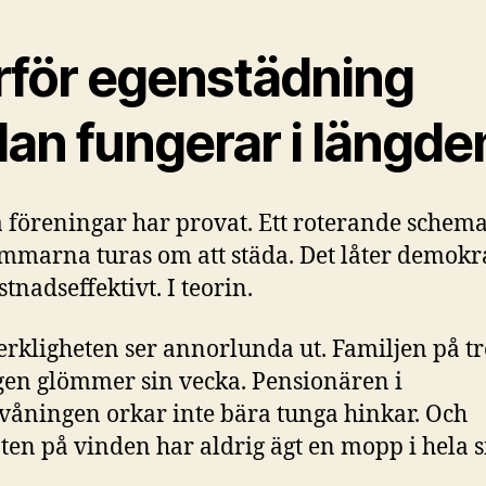
rför egenstädning
lan fungerar i längde
föreningar har provat. Ett roterande schem
marna turas om att städa. Det låter demokra
tnadseffektivt. I teorin.
rkligheten ser annorlunda ut. Familjen på tr
en glömmer sin vecka. Pensionären i
våningen orkar inte bära tunga hinkar. Och
ten på vinden har aldrig ägt en mopp i hela sit