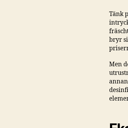
Tänk p
intryc
fräsch
bryr s
priser
Men de
utrust
annan 
desinf
elemen