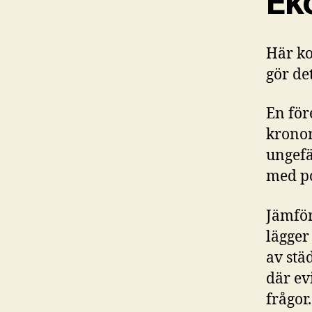
Ek
Här ko
gör de
En för
kronor
ungefä
med p
Jämför
lägger
av stä
där ev
frågor.