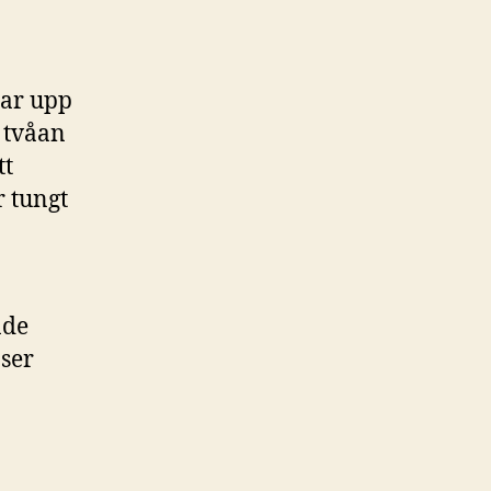
tar upp
 tvåan
tt
r tungt
nde
 ser