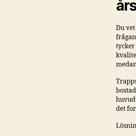
år
Du vet
frågan
tycker
kvalit
medan 
Trapps
bostad
huvudv
det fo
Lösnin