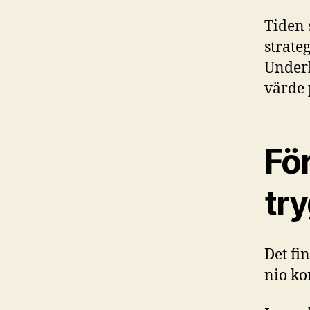
Tiden 
strate
Underh
värde 
Fö
tr
Det fi
nio ko