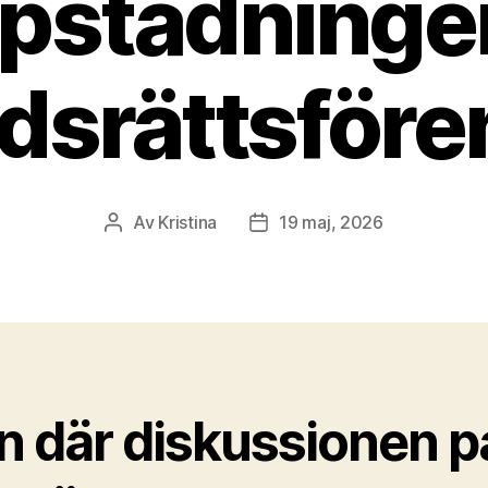
ppstädningen
dsrättsföre
Av
Kristina
19 maj, 2026
Inläggsförfattare
Inläggsdatum
n där diskussionen p