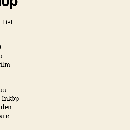
hop
. Det
0
ir
film
om
. Inköp
h den
gare