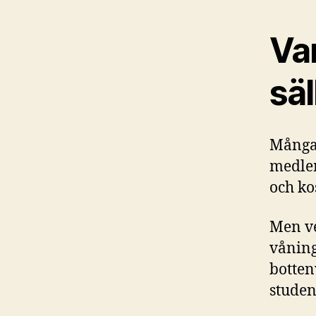
Va
säl
Många 
medlem
och kos
Men ve
våning
botten
studen