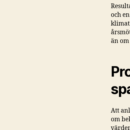
Result
och en
klimat
årsmöt
än om 
Pro
spa
Att anl
om bek
värden