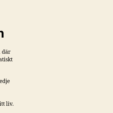
n
a där
tiskt
edje
t liv.