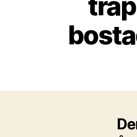
tra
bosta
De