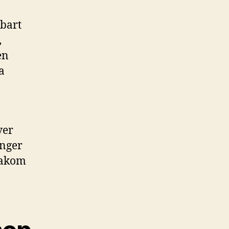
lbart
,
en
a
ver
änger
bakom