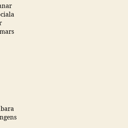
annar
ociala
r
 mars
 bara
ingens