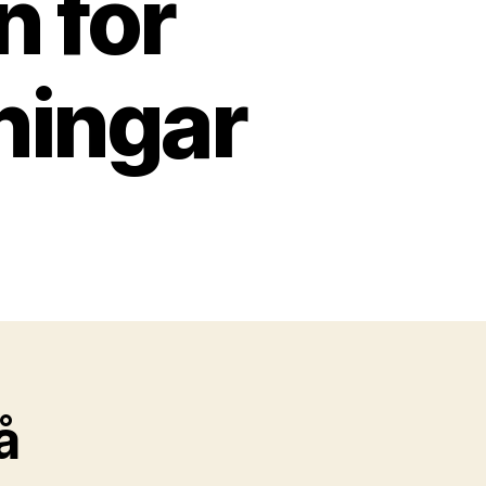
 för
ningar
å