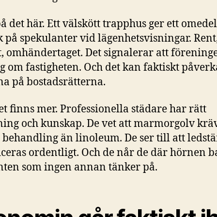
å det här. Ett välskött trapphus ger ett omede
k på spekulanter vid lägenhetsvisningar. Rent
t, omhändertaget. Det signalerar att förening
ig om fastigheten. Och det kan faktiskt påverk
na på bostadsrätterna.
t finns mer. Professionella städare har rätt
ning och kunskap. De vet att marmorgolv krä
behandling än linoleum. De ser till att ledst
iceras ordentligt. Och de når de där hörnen 
ten som ingen annan tänker på.