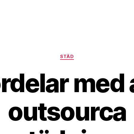
Kategorier
STÄD
rdelar med 
outsourca